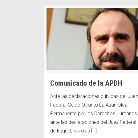
Comunicado de la APDH
#JusticiaPorSantiago
Ante las declaraciones públicas del Juez
Según la Convención Internacional para la pr
Federal Guido Otranto La Asamblea
personas contra las desapariciones forzadas
Permanente por los Derechos Humanos
desaparición forzada es “el arresto, la detenc
ante las declaraciones del Juez Federal
otra forma de privación de libertad que sea
de Esquel, los días
[…]