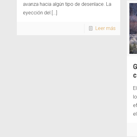
avanza hacia algún tipo de desenlace. La
eyección del
[…]
Leer más
G
c
E
l
e
el