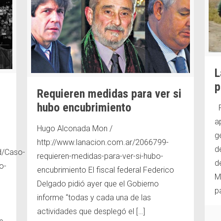
L
p
Requieren medidas para ver si
hubo encubrimiento
F
a
Hugo Alconada Mon /
g
http://www.lanacion.com.ar/2066799-
d
d/Caso-
requieren-medidas-para-ver-si-hubo-
d
o-
encubrimiento El fiscal federal Federico
M
Delgado pidió ayer que el Gobierno
p
informe “todas y cada una de las
actividades que desplegó el
[…]