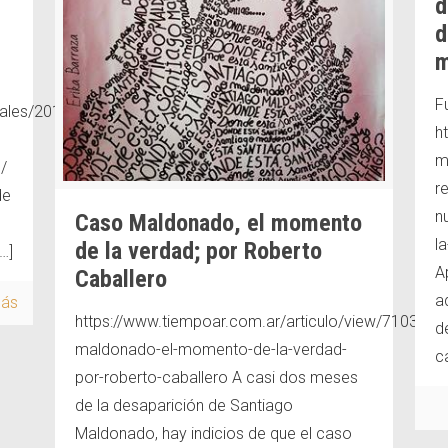
d
d
m
F
iales/2017/09/23/gendarmeria-
h
m
/
r
de
n
Caso Maldonado, el momento
l
de la verdad; por Roberto
…]
A
Caballero
a
más
https://www.tiempoar.com.ar/articulo/view/71038/c
d
maldonado-el-momento-de-la-verdad-
ca
por-roberto-caballero A casi dos meses
de la desaparición de Santiago
Maldonado, hay indicios de que el caso