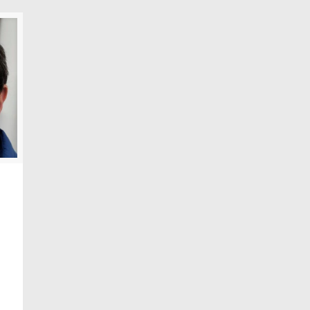
¿Qué pedimos?
otección de todas las
Pedimos una Justicia Independ
 de la Naciones Unidas, una
Exigimos que actúen la Justici
ión, el secuestro o cualquier
para esclarecer lo acontecido
n obra de agentes del Estado o
Chushamen de la provincia de 