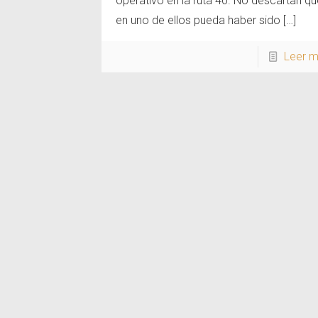
operativo en la ruta 40. No descartan qu
en uno de ellos pueda haber sido
[…]
Leer 