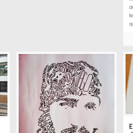
d
l
q
E