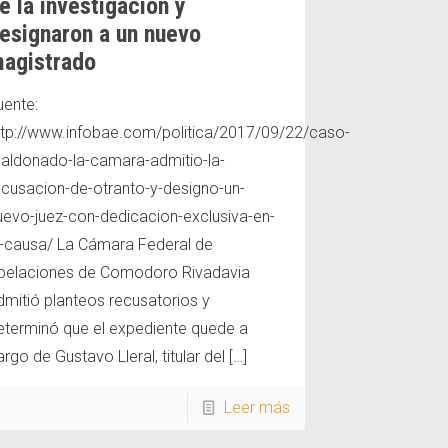
e la investigación y
esignaron a un nuevo
agistrado
uente:
ttp://www.infobae.com/politica/2017/09/22/caso-
aldonado-la-camara-admitio-la-
ecusacion-de-otranto-y-designo-un-
uevo-juez-con-dedicacion-exclusiva-en-
a-causa/ La Cámara Federal de
pelaciones de Comodoro Rivadavia
dmitió planteos recusatorios y
aso-
eterminó que el expediente quede a
rgo de Gustavo Lleral, titular del
[…]
Leer más