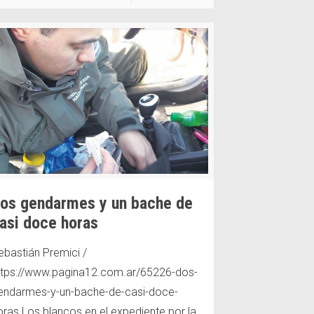
os gendarmes y un bache de
asi doce horas
ebastián Premici /
ttps://www.pagina12.com.ar/65226-dos-
endarmes-y-un-bache-de-casi-doce-
oras Los blancos en el expediente por la