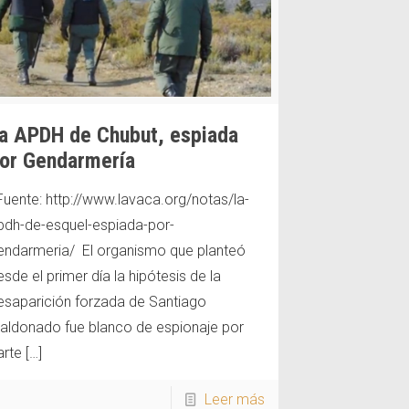
a APDH de Chubut, espiada
or Gendarmería
uente: http://www.lavaca.org/notas/la-
pdh-de-esquel-espiada-por-
endarmeria/ El organismo que planteó
esde el primer día la hipótesis de la
esaparición forzada de Santiago
aldonado fue blanco de espionaje por
arte
[…]
Leer más