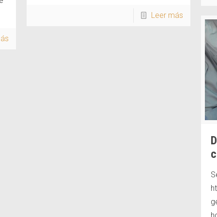
e
Leer más
más
D
c
S
h
g
h