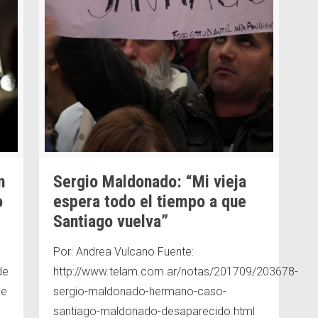
n
Sergio Maldonado: “Mi vieja
o
espera todo el tiempo a que
Santiago vuelva”
Por: Andrea Vulcano Fuente:
de
http://www.telam.com.ar/notas/201709/203678-
ue
sergio-maldonado-hermano-caso-
¿Qué pedimos?
santiago-maldonado-desaparecido.html