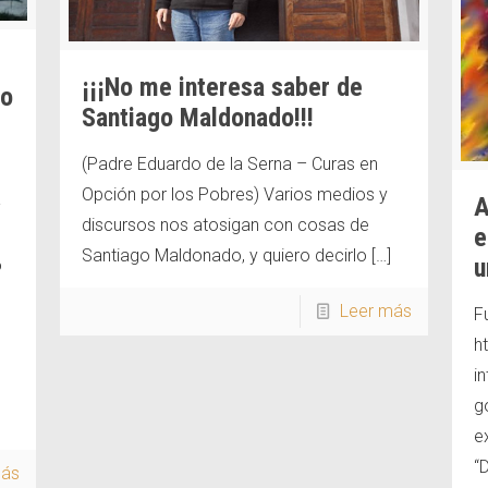
¡¡¡No me interesa saber de
io
Santiago Maldonado!!!
(Padre Eduardo de la Serna – Curas en
Opción por los Pobres) Varios medios y
A
-
discursos nos atosigan con cosas de
e
Santiago Maldonado, y quiero decirlo
[…]
u
ó
Leer más
F
h
in
g
e
“
más