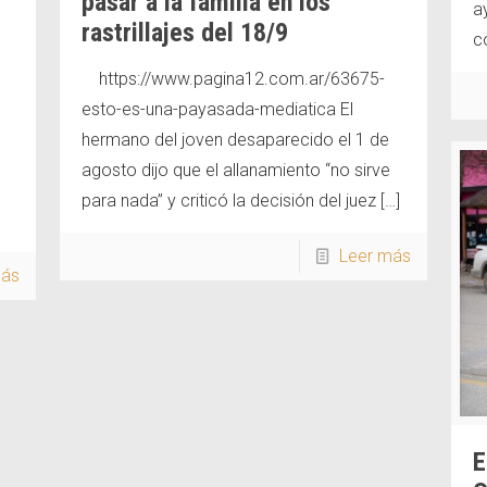
pasar a la familia en los
a
rastrillajes del 18/9
c
https://www.pagina12.com.ar/63675-
esto-es-una-payasada-mediatica El
hermano del joven desaparecido el 1 de
agosto dijo que el allanamiento “no sirve
o
para nada” y criticó la decisión del juez
[…]
Leer más
más
E