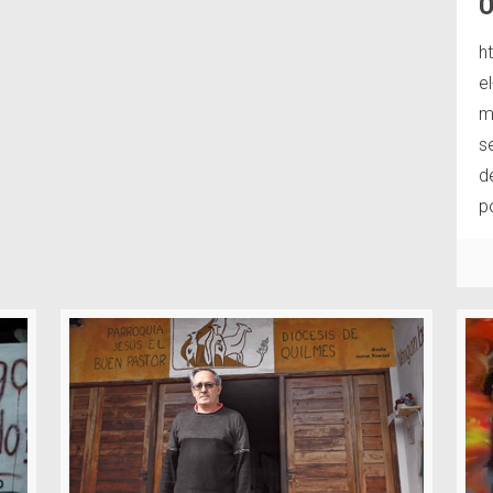
O
h
e
m
s
d
po