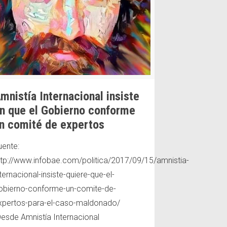
mnistía Internacional insiste
n que el Gobierno conforme
n comité de expertos
uente:
ttp://www.infobae.com/politica/2017/09/15/amnistia-
ternacional-insiste-quiere-que-el-
obierno-conforme-un-comite-de-
xpertos-para-el-caso-maldonado/
Desde Amnistía Internacional