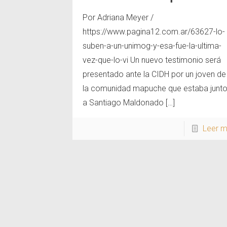
Por Adriana Meyer /
https://www.pagina12.com.ar/63627-lo-
suben-a-un-unimog-y-esa-fue-la-ultima-
vez-que-lo-vi Un nuevo testimonio será
presentado ante la CIDH por un joven de
la comunidad mapuche que estaba junt
a Santiago Maldonado
[…]
Leer 