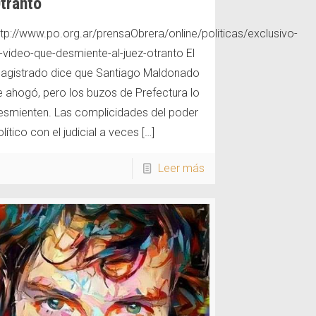
tranto
ttp://www.po.org.ar/prensaObrera/online/politicas/exclusivo-
l-video-que-desmiente-al-juez-otranto El
agistrado dice que Santiago Maldonado
e ahogó, pero los buzos de Prefectura lo
esmienten. Las complicidades del poder
lítico con el judicial a veces
[…]
Leer más