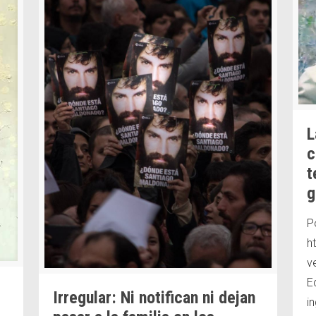
L
c
t
g
P
h
v
E
Irregular: Ni notifican ni dejan
in