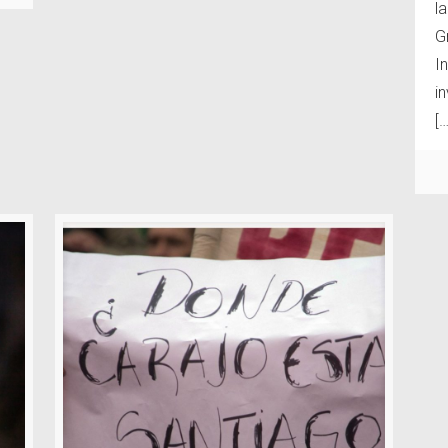
l
G
I
i
[…