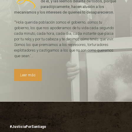
de él, y las leemos delante de todos, porque
paradójicamente, hacen alusión a los
mecanismos y los intereses de quienes lo desaparecieron.
“‘Hola querida población somos el gobierno, somos tu
gobierno, los que nos apoderamos de tu vida cada segundo
cada minuto, cada hora, cada día, cada instante que pasa
por tu reloj y por tu cabeza y te decimos cómo tenés que vivir.
Somos los que premiamos a los represores, torturadores
explotadores y castigamos a los que no son como queremos
que sean.’...
Leer más
#JusticiaPorSantiago