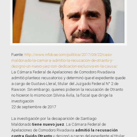
Fuente:
http://www.infobae.com/politica/2017/09/22/caso-
maldonado-la-camara-admitio-la-recusacion-de-otranto-y-
designo-un-nuevo-juez-con-dedicacion-exclusiva-en-la-causa/
La Cámara Federal de Apelaciones de Comodoro Rivadavia
admitió planteos recusatorios y determinó que el expediente quede
a cargo de Gustavo Lleral, titular del Juzgado Federal N° 2 de
Rawson. Sin embargo, quienes pidieron la recusación de Otranto
no hicieron lo mismo con Silvina Ávila, la fiscal que dirige la
investigación
22 de septiembre de 2017
La investigación por la desaparición de Santiago
Maldonado
tiene nuevo juez
. La Cámara Federal de
Apelaciones de Comodoro Rivadavia
admitió la recusación
contra Guido Otranto
y designó a cargo del expediente al titular