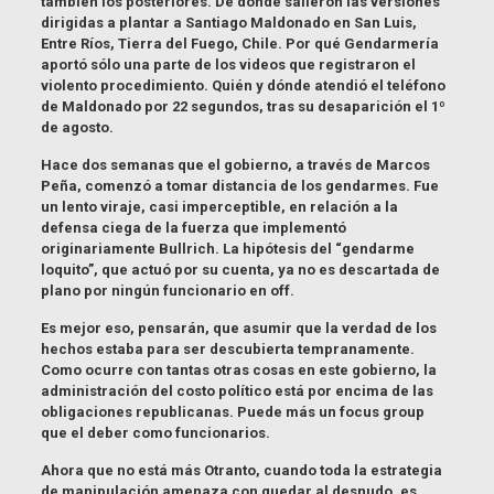
también los posteriores. De dónde salieron las versiones
dirigidas a plantar a Santiago Maldonado en San Luis,
Entre Ríos, Tierra del Fuego, Chile. Por qué Gendarmería
aportó sólo una parte de los videos que registraron el
violento procedimiento. Quién y dónde atendió el teléfono
de Maldonado por 22 segundos, tras su desaparición el 1º
de agosto.
Hace dos semanas que el gobierno, a través de Marcos
Peña, comenzó a tomar distancia de los gendarmes. Fue
un lento viraje, casi imperceptible, en relación a la
defensa ciega de la fuerza que implementó
originariamente Bullrich. La hipótesis del “gendarme
loquito”, que actuó por su cuenta, ya no es descartada de
plano por ningún funcionario en off.
Es mejor eso, pensarán, que asumir que la verdad de los
hechos estaba para ser descubierta tempranamente.
Como ocurre con tantas otras cosas en este gobierno, la
administración del costo político está por encima de las
obligaciones republicanas. Puede más un focus group
que el deber como funcionarios.
Ahora que no está más Otranto, cuando toda la estrategia
de manipulación amenaza con quedar al desnudo, es