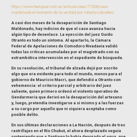
https://www.tiempoar.com.ar/articulo/view/71038/caso-
maldonado-el-momento-de-la-verdad-por-roberto-caballero
A casi dos meses de la desaparición de Santiago
Maldonado, hay indicios de que el caso avanza hacia
algún tipo de desenlace. La eyección del juez Guido
Otranto es todo un síntoma. Al apartarlo, la Cámara
Federal de Apelaciones de Comodoro Rivadavia validó
todas las críticas acumuladas por el magistrado con su
estrambótica intervención en el expediente de búsqueda.
En su resolución, el tribunal de alzada dejó por escrito
algo que era evidente para todo el mundo, menos para el
gobierno de Mauricio Macri, que defendió a Otranto con
vehemencia: el criterio parcial y arbitrario del juez
saliente, quien primero ordenó el violento operativo de
Gendarmería que derivó en la desaparición del artesano
y, luego, pretendía investigarse a sí mismo y a las fuerzas
a su cargo por aquello que ni siquiera aceptaba como
posible delito.
En sus últimas declaraciones a La Nación, después de tres
rastrillajes en el Río Chubut, el ahora desplazado seguía
sosteniendo que a Santiago lo había devorado el agua, que