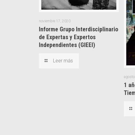
noviembre 17, 2020
Informe Grupo Interdisciplinario
de Expertas y Expertos
Independientes (GIEEI)
#JusticiaPorSantiago
Leer más
Según la Convención Internacional para la pr
agosto
personas contra las desapariciones forzadas
1 añ
desaparición forzada es “el arresto, la detenc
Tie
otra forma de privación de libertad que sea
por personas o grupos de personas que actúa
apoyo o la aquiescencia del Estado, seguida
dicha privación de libertad o del ocultamient
la persona desaparecida, sustrayéndola a la p