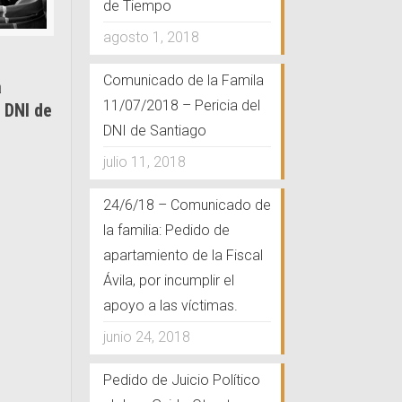
de Tiempo
agosto 1, 2018
Comunicado de la Famila
a
11/07/2018 – Pericia del
 DNI de
DNI de Santiago
julio 11, 2018
24/6/18 – Comunicado de
iente, pronta e imparcial.
la familia: Pedido de
apartamiento de la Fiscal
a, el Gobierno y las fuerzas de seguridad
Ávila, por incumplir el
 el 1ro de Agosto de 2017 en el Pu Lof
apoyo a las víctimas.
Chubut, para saber que sucedió durante y
ezado por Gendarmería Nacional que tuvo
junio 24, 2018
rición y muerte de Santiago Maldonado.
Pedido de Juicio Político