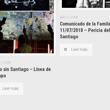
julio 11, 2018
Comunicado de la Famil
11/07/2018 – Pericia del
Santiago
¿Qué pedimos?
Leer más
otección de todas las
Pedimos una Justicia Independ
 1, 2018
 de la Naciones Unidas, una
o sin Santiago – Línea de
Exigimos que actúen la Justici
ión, el secuestro o cualquier
mpo
para esclarecer lo acontecido
n obra de agentes del Estado o
Chushamen de la provincia de 
n con la autorización, el
Leer más
después del operativo encab
 de la negativa a reconocer
como consecuencia la desapa
o de la suerte o el paradero de
rotección de la ley”.
Contactanos