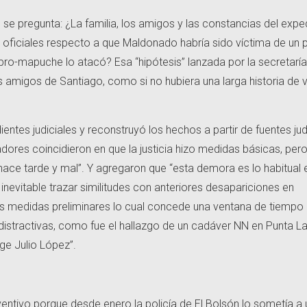
 se pregunta: ¿La familia, los amigos y las constancias del expe
 oficiales respecto a que Maldonado habría sido víctima de un 
ro-mapuche lo atacó? Esa “hipótesis” lanzada por la secretarí
los amigos de Santiago, como si no hubiera una larga historia de 
ntes judiciales y reconstruyó los hechos a partir de fuentes judi
igadores coincidieron en que la justicia hizo medidas básicas, per
hace tarde y mal”. Y agregaron que “esta demora es lo habitual 
s inevitable trazar similitudes con anteriores desapariciones en
 medidas preliminares lo cual concede una ventana de tiempo 
distractivas, como fue el hallazgo de un cadáver NN en Punta La
ge Julio López”.
entivo porque desde enero la policía de El Bolsón lo sometía a 