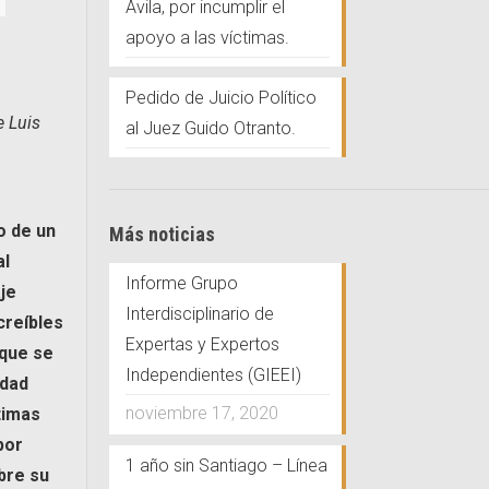
Ávila, por incumplir el
apoyo a las víctimas.
Pedido de Juicio Político
e Luis
al Juez Guido Otranto.
o de un
Más noticias
al
Informe Grupo
je
Interdisciplinario de
creíbles
Expertas y Expertos
 que se
Independientes (GIEEI)
idad
noviembre 17, 2020
ctimas
por
1 año sin Santiago – Línea
bre su