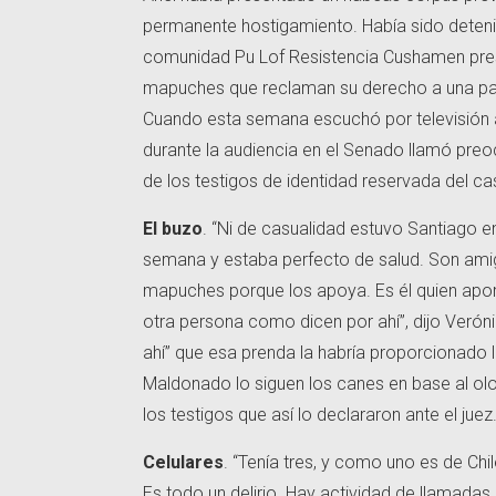
permanente hostigamiento. Había sido deteni
comunidad Pu Lof Resistencia Cushamen preso
mapuches que reclaman su derecho a una part
Cuando esta semana escuchó por televisión a 
durante la audiencia en el Senado llamó pre
de los testigos de identidad reservada del 
El buzo
. “Ni de casualidad estuvo Santiago e
semana y estaba perfecto de salud. Son amigo
mapuches porque los apoya. Es él quien apor
otra persona como dicen por ahí”, dijo Verón
ahí” que esa prenda la habría proporcionado 
Maldonado lo siguen los canes en base al ol
los testigos que así lo declararon ante el juez
Celulares
. “Tenía tres, y como uno es de Chi
Es todo un delirio. Hay actividad de llamadas