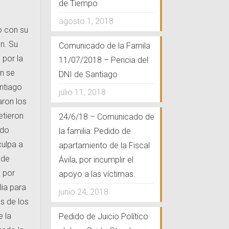
de Tiempo
agosto 1, 2018
io con su
n. Su
Comunicado de la Famila
 por la
11/07/2018 – Pericia del
ón se
DNI de Santiago
antiago
julio 11, 2018
aron los
etieron
24/6/18 – Comunicado de
ado
la familia: Pedido de
culpa a
apartamiento de la Fiscal
ede
Ávila, por incumplir el
 por
apoyo a las víctimas.
lia para
junio 24, 2018
s de los
e la
Pedido de Juicio Político