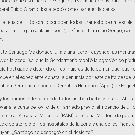
l abogado de esa fuerza de seguridad ya tiene copias para ir arm
ederal Guido Otranto los aceptó como parte en la causa.
 la feria de El Bolsón lo conocen todos, tirar esto de un posible
rar que digan cualquier cosa”, define su hermano Sergio, con 
ón.
visto Santiago Maldonado, una a una fueron cayendo las mentira
ruyen la pesquisa, que la Gendarmería repelió la agresión de pied
a hostigado y detenido a tres mujeres de la comunidad, que h
 que en el expediente consta la denuncia por este delito desde la
samblea Permanente por los Derechos Humanos (Apdh) de Esquel
 y los barrios enteros donde todos usaban barba y rastas. Ahora
evar a la punta del ovillo de un armado previo: el incendio de un
istencia Ancestral Mapuche (RAM), en el cual Maldonado podrí
ie se atendió en los hospitales de la zona y una de las líneas c
uyen. ¿Santiago se desangró en el desierto?