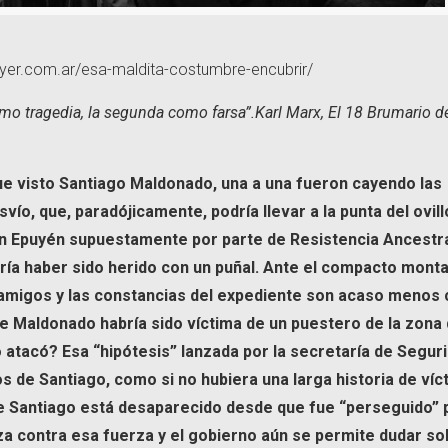
meyer.com.ar/esa-maldita-costumbre-encubrir/
como tragedia, la segunda como farsa”.Karl Marx, El 18 Brumario d
ue visto Santiago Maldonado, una a una fueron cayendo las
vío, que, paradójicamente, podría llevar a la punta del ovill
en Epuyén supuestamente por parte de Resistencia Ancestr
ía haber sido herido con un puñal. Ante el compacto monta
os amigos y las constancias del expediente son acaso menos 
ue Maldonado habría sido víctima de un puestero de la zona
atacó? Esa “hipótesis” lanzada por la secretaría de Segur
gos de Santiago, como si no hubiera una larga historia de ví
 que Santiago está desaparecido desde que fue “perseguido” 
a contra esa fuerza y el gobierno aún se permite dudar so