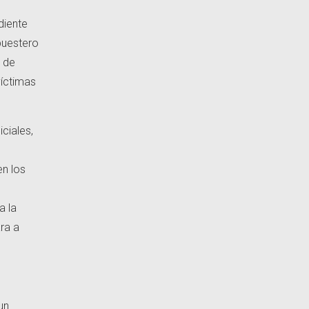
diente
puestero
a de
víctimas
ciales,
o
en los
a la
ra a
un