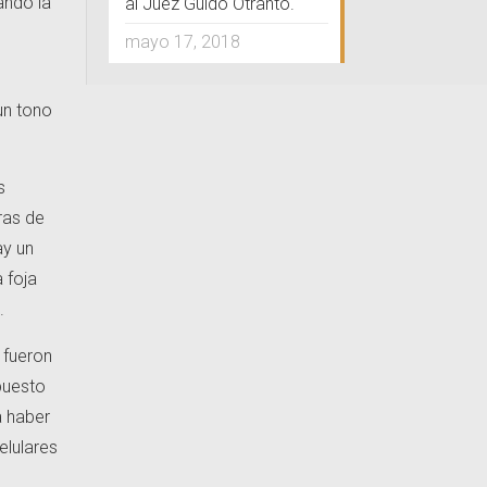
ando la
al Juez Guido Otranto.
mayo 17, 2018
un tono
s
ras de
ay un
 foja
.
 fueron
 puesto
a haber
elulares