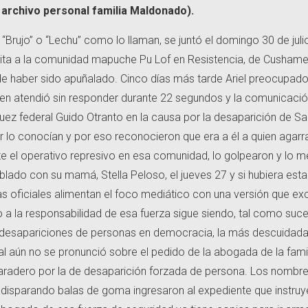
o archivo personal familia Maldonado).
 “Brujo” o “Lechu” como lo llaman, se juntó el domingo 30 de jul
visita a la comunidad mapuche Pu Lof en Resistencia, de Cushame
de haber sido apuñalado. Cinco días más tarde Ariel preocupado
guien atendió sin responder durante 22 segundos y la comunicaci
 juez federal Guido Otranto en la causa por la desaparición de S
 lo conocían y por eso reconocieron que era a él a quien agarr
 el operativo represivo en esa comunidad, lo golpearon y lo m
lado con su mamá, Stella Peloso, el jueves 27 y si hubiera est
nas oficiales alimentan el foco mediático con una versión que ex
to a la responsabilidad de esa fuerza sigue siendo, tal como suc
r desapariciones de personas en democracia, la más descuidada
deral aún no se pronunció sobre el pedido de la abogada de la fami
paradero por la de desaparición forzada de persona. Los nombre
isparando balas de goma ingresaron al expediente que instruy