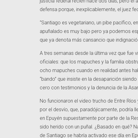
justicia federal recién hace dos días, pero e
defensa porque, inexplicablemente, el juez f
“Santiago es vegetariano, un pibe pacífico, en
apuñalado es muy bajo pero ya podemos espe
que ya denota más cansancio que indignaci
A tres semanas desde la última vez que fue 
oficiales: que los mapuches y la familia obst
ocho mapuches cuando en realidad antes habí
“bando” que insiste en la desaparición siendo
cero con testimonios y la denuncia de la A
No funcionaron el video trucho de Entre Ríos
por el desvío, que, paradójicamente, podría ll
en Epuyén supuestamente por parte de la Res
sido herido con un puñal. ¿Basado en qué? Nad
de Santiago se habría activado ese día en Ep