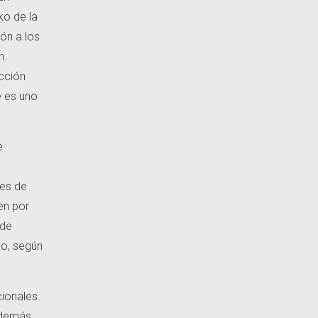
ko de la
ón a los
n.
ección
e es uno
e
 es de
en por
 de
do, según
cionales.
 además