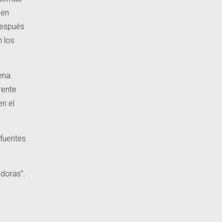
 en
 después
n los
ena.
rente
en el
 fuentes
adoras”.