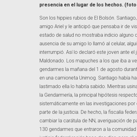
presencia en el lugar de los hechos. (fot
Son los hippies rubios de El Bolsón. Santiago,
amigo Ariel y le anticipó que pensaba ir de 
estado de salud no mostraba indicio alguno 
ausencia de su amigo lo llamó al celular, al
interrumpió. Así lo declaró este joven ante el
Maldonado. Los mapuches a los que iba a ver
gendarmes la mañana del 1 de agosto durante
en una camioneta Unimog. Santiago había hab
lastimado ella lo habría sabido. Mientras usi
la Gendarmería, la principal hipótesis respec
sistemáticamente en las investigaciones po
parte de la justicia. De hecho, la fiscalía fe
cambiar la carátula de NN, averiguación de 
130 gendarmes que entraron a la comunidad d