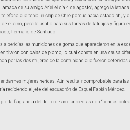
a llamada de su amigo Ariel el día 4 de agosto”, agregó la letrada
 teléfono que tenía un chip de Chile porque había estado ahí, y
de él o no, pero lo usaba para sus tareas de tatuajes y figura e
donado, hermano de Santiago.
as a pericias las municiones de goma que aparecieron en la esc
n tiraron con balas de plomo, lo cual consta en una causa dife
iada por las dos mujeres de la comunidad que fueron detenidas 
gendarmes mujeres heridas. Aún resulta incomprobable para las
ía recibiendo el jefe del escuadrón de Esquel Fabián Méndez.
 por la flagrancia del delito de arrojar piedras con “hondas bole