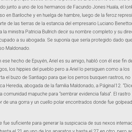
do junto a uno de los hermanos de Facundo Jones Huala, el lon
 en Bariloche y en huelga de hambre, luego de la feroz represi
e de las tierras de la estancia del empresario Luciano Benetto
la ministra Patricia Bullrich decir su nombre completo y su dir
ocupado a su abogada. Se suponía que sería protegido dado qu
caso Maldonado.
n ese hecho de Epuyén, Ariel es su amigo, habló con él ese fin d
s, los hippies del pueblo pero a Ariel lo persiguen como a los
ta el buzo de Santiago para que los perros busquen rastros, no
ica Heredia, abogada de la familia Maldonado, a PáginaI12. “Dic
la comunidad mapuche para “sembrar evidencia falsa”. El rastro
or de una gorra y un cuello polar encontrados donde fue golpea
.
le fue suficiente para generar la suspicacia de sus nexos interna
 hasta el 21 en uno de los aparatos y hasta el 27 en otro, pero