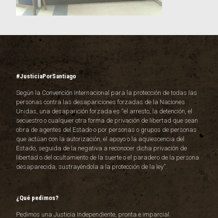
#JusticiaPorSantiago
Según la Convención Internacional para la protección de todas las
personas contra las desapariciones forzadas de la Naciones
Unidas, una desaparición forzada es “el arresto, la detención, el
secuestro o cualquier otra forma de privación de libertad que sean
obra de agentes del Estado o por personas o grupos de personas
que actúan con la autorización, el apoyo o la aquiescencia del
Estado, seguida de la negativa a reconocer dicha privación de
libertad o del ocultamiento de la suerte o el paradero de la persona
desaparecida, sustrayéndola a la protección de la ley”.
¿Qué pedimos?
Pedimos una Justicia Independiente, pronta e imparcial.