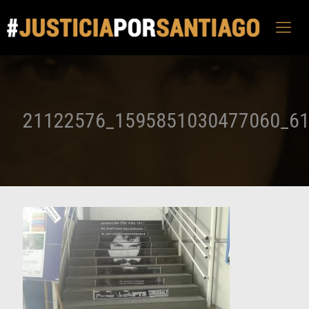
21122576_1595851030477060_6