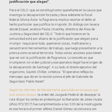
justificación que alegan”.
Para el CELS -que se constituyó como querellante en la causa que
investiga la desaparición forzada y lleva adelante la fiscal
federal Silvina Ávila- la flagrancia implica recortar el delito al
hecho particular que justifica la irrupción. En diálogo con lavaca
desde Esquel, analiza Paula Litvachky, directora del Área de
Justicia y Seguridad del CELS: “Todo lo que hicieron en la
comunidad está por afuera de la justificación que alegan para
irrumpir: requisaron todo, quemaron cosas, maltrataron y
secuestraron herramientas de trabajo, que luego presentaron a la
prensa como arsenal terrorista. Todas estas acciones poco tienen
que ver con la justificación de flagrancia. Lo concreto es que
irrumpieron sin orden judicial y ese operativo ilegal fue el origen de
la desaparición de Santiago”. A su lado, el directo ejecutivo del
organismo, Gastón Chillier, sintetiza: “El operativo refleja los
mensajes que dio en la reunión previa el jefe de Gabinete de
Seguridad, Pablo Noceti”.
Según los informes de Gendarmería que están en la causa que
tuvo acceso lavaca,
la orden del Juzgado Federal de despejar la
ruta 40 por los cortes en protesta por la liberación de Jones Huala
(oficio 972/2017) fue cumplimentada a las 5:30 de la madrugada:
en ese horario el primer alférez Daniel Gómez se comunica con