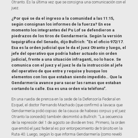
Otranto. Es la última vez que se consigna una comunicación con el
juez.
¿Por qué se da el ingreso a la comunidad a las 11:15,
según consignan los informes de la fuerza? En ese
momento los integrantes del Pu Lof se defendieron a
piedrazos de los tiros de Gendarmería. Según la versión
taquigráfica del Senado, dijo Bullrich: “Es el oficio 972/17.
Esa es la orden judicial que le da el juez Otranto y luego, el
jefe del operativo que podría haber actuado sin orden
judicial, frente a una situación infraganti, no lo hace. Se
comunica con el juez y el juez le da la instrucción al jefe
del operativo de que entre y requise y busque los
elementos con los que estaban siendo impedido… Que la
Gendarmería avance para sacar las ramas que estaban
cortando la calle. Esa es una orden vía teléfono”.
En una rueda de prensa en la sede de la Defensoría Federal en
Esquel, el doctor Fernando Machado (que confirmó a lavaca que
Gendarmería pidió copias de la causa de habeas corpus y el juez
Otranto la concedió) también desmintió a Bullrich: “La secuencia
de la represión del 1 de agosto se divide en tres. Primero, la orden
que emitió el juez federal es por entorpecimiento de tránsito en la
Ruta 40. Luego, según lo que informa Gendarmería (como reveló