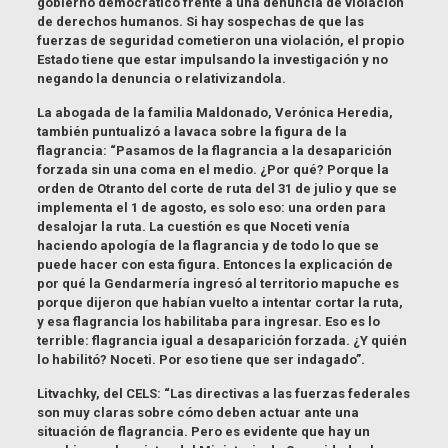
gobierno democrático frente a una denuncia de violación
de derechos humanos. Si hay sospechas de que las
fuerzas de seguridad cometieron una violación, el propio
Estado tiene que estar impulsando la investigación y no
negando la denuncia o relativizandola.
La abogada de la familia Maldonado, Verónica Heredia,
también puntualizó a lavaca sobre la figura de la
flagrancia: “Pasamos de la flagrancia a la desaparición
forzada sin una coma en el medio. ¿Por qué? Porque la
orden de Otranto del corte de ruta del 31 de julio y que se
implementa el 1 de agosto, es solo eso: una orden para
desalojar la ruta. La cuestión es que Noceti venía
haciendo apología de la flagrancia y de todo lo que se
puede hacer con esta figura. Entonces la explicación de
por qué la Gendarmería ingresó al territorio mapuche es
porque dijeron que habían vuelto a intentar cortar la ruta,
y esa flagrancia los habilitaba para ingresar. Eso es lo
terrible: flagrancia igual a desaparición forzada. ¿Y quién
lo habilitó? Noceti. Por eso tiene que ser indagado”.
Litvachky, del CELS: “Las directivas a las fuerzas federales
son muy claras sobre cómo deben actuar ante una
situación de flagrancia. Pero es evidente que hay un