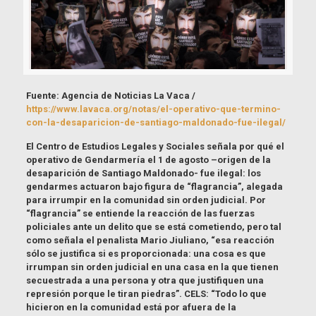
Fuente: Agencia de Noticias La Vaca /
https://www.lavaca.org/notas/el-operativo-que-termino-
con-la-desaparicion-de-santiago-maldonado-fue-ilegal/
El Centro de Estudios Legales y Sociales señala por qué el
operativo de Gendarmería el 1 de agosto –origen de la
desaparición de Santiago Maldonado- fue ilegal: los
gendarmes actuaron bajo figura de “flagrancia”, alegada
para irrumpir en la comunidad sin orden judicial. Por
“flagrancia” se entiende la reacción de las fuerzas
policiales ante un delito que se está cometiendo, pero tal
como señala el penalista Mario Jiuliano, “esa reacción
sólo se justifica si es proporcionada: una cosa es que
irrumpan sin orden judicial en una casa en la que tienen
secuestrada a una persona y otra que justifiquen una
represión porque le tiran piedras”. CELS: “Todo lo que
hicieron en la comunidad está por afuera de la