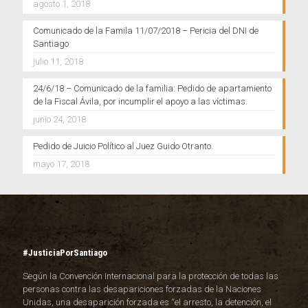
agosto 1, 2018
Comunicado de la Famila 11/07/2018 – Pericia del DNI de
Santiago
julio 11, 2018
24/6/18 – Comunicado de la familia: Pedido de apartamiento
de la Fiscal Ávila, por incumplir el apoyo a las víctimas.
junio 24, 2018
Pedido de Juicio Político al Juez Guido Otranto.
mayo 17, 2018
#JusticiaPorSantiago
Según la Convención Internacional para la protección de todas las
personas contra las desapariciones forzadas de la Naciones
Unidas, una desaparición forzada es “el arresto, la detención, el