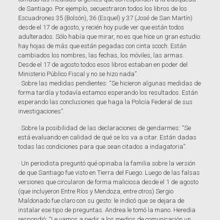
de Santiago. Por ejemplo, secuestraron todos los libros de los
Escuadrones 35 (Bolsón), 36 (Esquel) y 37 (José de San Martín)
desde el 17 de agosto, y recién hoy pude ver que están todos
adulterados. Sólo había que mirar, no es que hice un gran estudio:
hay hojas de más que están pegadas con cinta scoch. Están
cambiados los nombres, las fechas, los móviles, las armas.
Desde el 17 de agosto todos esos libros estaban en poder del
Ministerio Público Fiscal y no se hizo nada”.
· Sobre las medidas pendientes: “Se hicieron algunas medidas de
forma tardía y todavía estamos esperando los resultados. Están
esperando las conclusiones que haga la Policía Federal de sus
investigaciones”.
· Sobre la posibilidad de las declaraciones de gendarmes: “Se
está evaluando en calidad de qué se los va a citar. Están dadas
todas las condiciones para que sean citados a indagatoria”.
· Un periodista preguntó qué opinaba la familia sobre la versión
de que Santiago fue visto en Tierra del Fuego. Luego de las falsas
versiones que circularon de forma maliciosa desde el 1 de agosto
(que incluyeron Entre Ríos y Mendoza, entre otros) Sergio
Maldonado fue claro con su gesto: le indicó que se dejara de
instalar ese tipo de preguntas. Andrea le tomó la mano. Heredia
respondió: “Le vamos a pedir a los medios de comunicación un