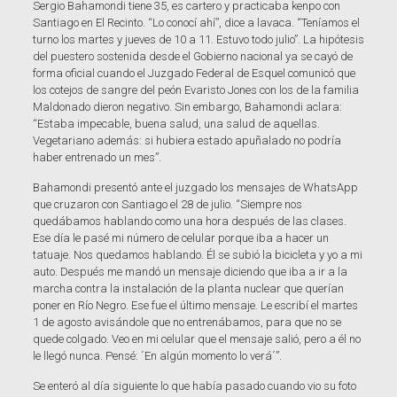
Sergio Bahamondi tiene 35, es cartero y practicaba kenpo con
Santiago en El Recinto. “Lo conocí ahí”, dice a lavaca. “Teníamos el
turno los martes y jueves de 10 a 11. Estuvo todo julio”. La hipótesis
del puestero sostenida desde el Gobierno nacional ya se cayó de
forma oficial cuando el Juzgado Federal de Esquel comunicó que
los cotejos de sangre del peón Evaristo Jones con los de la familia
Maldonado dieron negativo. Sin embargo, Bahamondi aclara:
“Estaba impecable, buena salud, una salud de aquellas.
Vegetariano además: si hubiera estado apuñalado no podría
haber entrenado un mes”.
Bahamondi presentó ante el juzgado los mensajes de WhatsApp
que cruzaron con Santiago el 28 de julio. “Siempre nos
quedábamos hablando como una hora después de las clases.
Ese día le pasé mi número de celular porque iba a hacer un
tatuaje. Nos quedamos hablando. Él se subió la bicicleta y yo a mi
auto. Después me mandó un mensaje diciendo que iba a ir a la
marcha contra la instalación de la planta nuclear que querían
poner en Río Negro. Ese fue el último mensaje. Le escribí el martes
1 de agosto avisándole que no entrenábamos, para que no se
quede colgado. Veo en mi celular que el mensaje salió, pero a él no
le llegó nunca. Pensé: ´En algún momento lo verá´”.
Se enteró al día siguiente lo que había pasado cuando vio su foto