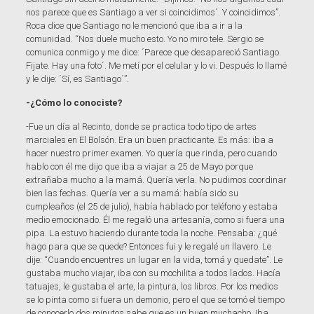
nos parece que es Santiago a ver si coincidimos´. Y coincidimos”.
Roca dice que Santiago no le mencionó que iba a ir a la
comunidad. “Nos duele mucho esto. Yo no miro tele. Sergio se
comunica conmigo y me dice: ´Parece que desapareció Santiago.
Fijate. Hay una foto´. Me metí por el celular y lo vi. Después lo llamé
y le dije: ´Sí, es Santiago´”.
-¿Cómo lo conociste?
-Fue un día al Recinto, donde se practica todo tipo de artes
marciales en El Bolsón. Era un buen practicante. Es más: iba a
hacer nuestro primer examen. Yo quería que rinda, pero cuando
hablo con él me dijo que iba a viajar a 25 de Mayo porque
extrañaba mucho a la mamá. Quería verla. No pudimos coordinar
bien las fechas. Quería ver a su mamá: había sido su
cumpleaños (el 25 de julio), había hablado por teléfono y estaba
medio emocionado. Él me regaló una artesanía, como si fuera una
pipa. La estuvo haciendo durante toda la noche. Pensaba: ¿qué
hago para que se quede? Entonces fui y le regalé un llavero. Le
dije: “Cuando encuentres un lugar en la vida, tomá y quedate”. Le
gustaba mucho viajar, iba con su mochilita a todos lados. Hacía
tatuajes, le gustaba el arte, la pintura, los libros. Por los medios
se lo pinta como si fuera un demonio, pero el que se tomó el tiempo
de conocerlo dos minutos sabe que es un buen muchacho. Iba