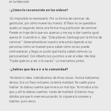
en la televisión.
-¿Cómo lo reconociste en los videos?
-Es imposible no reconocerlo. Por su forma de caminar, de
gesticular, por cómo mueve las manos. El flaco no se quedaba
quieto un segundo, tenía una forma muy particular de caminar.
Ponele un traje de lo que vos quieras y me voy a dar cuenta igual
que es él. Cuando lo vi, dije: “Este pibe es Santiago por la forma de
caminar”. Generalmente en nuestro arte estás leyendo a las
personas cómo se mueven para saber cómo se las puede
contraatacar, y llega un punto que hasta sabés cómo es su
personalidad. Con Alberto nos pusimos a ver el video. Me dice:
“Fijate quén es a ver si lo sacás”. Lo marcamos juntos.
-¿Sabías que iba a ir a la comunidad?
-No tenía ni idea. Hablábamos de otras cosas. Nunca hablamos
de eso. Era un flaco re bueno, no tenía maldad. Re suelto para
hablar: te dabas cuenta que no era un mal tipo. Te miraba a los
ojos y ahí te dabas cuentas: nada de maldad. Estamos muy
dolidos porque lo viven ensuciando. Ni siquiera lo conocen y
hablan: puro verso.