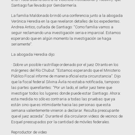
Santiago fue llevado por Gendarmería.
La familia Maldonado brindó una conferencia junto a la abogada
Verónica Heredia en la que revelaron detalles de los expedientes.
Andrea Antico, cuñada de Santiago: “Como familia vamos a
seguir reclamando una investigación seria e imparcial. Estamos
esperando que en algún momento la investigación se haga
seriamente”.
La abogada Heredia dijo:
· Sobre un posible rastrillaje ordenado por el juez Otranto en los
márgenes del Río Chubut: “Estamos esperando que el Ministerio
Público Fiscal informe de manera oficial esta circunstancia”. Dijo
que la fiscal federal Silvina Ávila no estaba notificada, tampoco
las partes querellantes: “Por un lado, el señor juez tiene que
investigar todos los lugares donde puede estar Santiago. Ahora:
esta medida no sólo es contraria a todas las pruebas que ya
están sino que es intimidante hacia las personas que esta
semana valientemente vinieron a declarar. Resulta preocupante
que el juez acceda”. Durante el día circularon videos de vecinos de
Esquel preocupados por la cantidad de móviles federales.
Reproductor de video