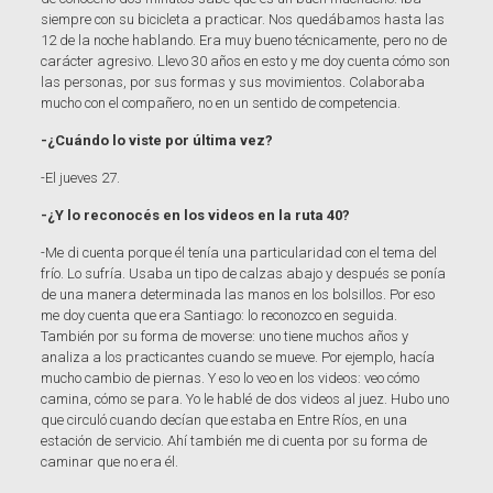
siempre con su bicicleta a practicar. Nos quedábamos hasta las
12 de la noche hablando. Era muy bueno técnicamente, pero no de
carácter agresivo. Llevo 30 años en esto y me doy cuenta cómo son
las personas, por sus formas y sus movimientos. Colaboraba
mucho con el compañero, no en un sentido de competencia.
-¿Cuándo lo viste por última vez?
-El jueves 27.
-¿Y lo reconocés en los videos en la ruta 40?
-Me di cuenta porque él tenía una particularidad con el tema del
frío. Lo sufría. Usaba un tipo de calzas abajo y después se ponía
de una manera determinada las manos en los bolsillos. Por eso
me doy cuenta que era Santiago: lo reconozco en seguida.
También por su forma de moverse: uno tiene muchos años y
analiza a los practicantes cuando se mueve. Por ejemplo, hacía
mucho cambio de piernas. Y eso lo veo en los videos: veo cómo
camina, cómo se para. Yo le hablé de dos videos al juez. Hubo uno
que circuló cuando decían que estaba en Entre Ríos, en una
estación de servicio. Ahí también me di cuenta por su forma de
caminar que no era él.