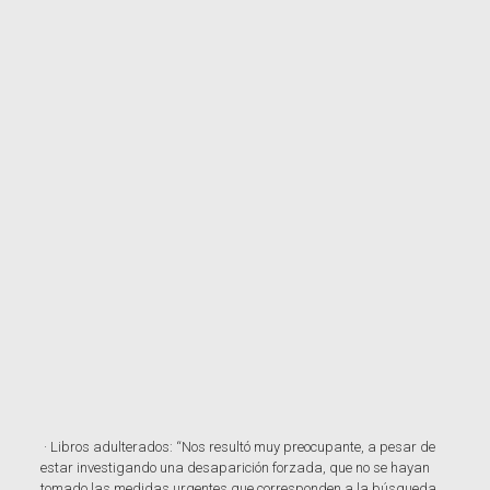
· Libros adulterados: “Nos resultó muy preocupante, a pesar de
estar investigando una desaparición forzada, que no se hayan
tomado las medidas urgentes que corresponden a la búsqueda