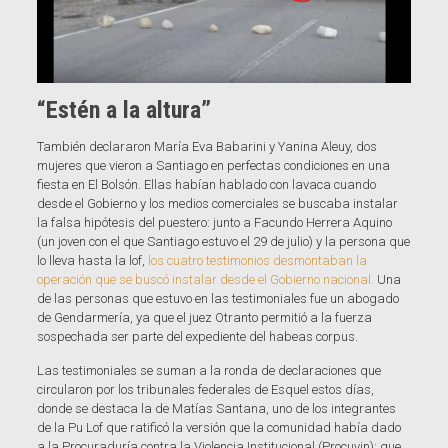
“Estén a la altura”
También declararon María Eva Babarini y Yanina Aleuy, dos
mujeres que vieron a Santiago en perfectas condiciones en una
fiesta en El Bolsón. Ellas habían hablado con lavaca cuando
desde el Gobierno y los medios comerciales se buscaba instalar
la falsa hipótesis del puestero: junto a Facundo Herrera Aquino
(un joven con el que Santiago estuvo el 29 de julio) y la persona que
lo lleva hasta la lof,
los cuatro testimonios desmontaban la
operación que se buscó instalar desde el Gobierno nacional.
Una
de las personas que estuvo en las testimoniales fue un abogado
de Gendarmería, ya que el juez Otranto permitió a la fuerza
sospechada ser parte del expediente del habeas corpus.
Las testimoniales se suman a la ronda de declaraciones que
circularon por los tribunales federales de Esquel estos días,
donde se destaca la de Matías Santana, uno de los integrantes
de la Pu Lof que ratificó la versión que la comunidad había dado
a la Procuraduría contra la Violencia Institucional (Procuvin): que