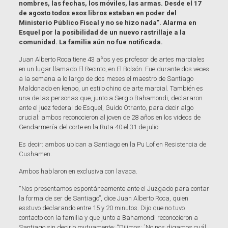
nombres, las fechas, los móviles, las armas. Desde el 17
de agosto todos esos libros estaban en poder del
Ministerio Público Fiscal y no se hizo nada”. Alarma en
Esquel por la posibilidad de un nuevo rastrillaje a la
comunidad. La familia aún no fue notificada.
Juan Alberto Roca tiene 43 años y es profesor de artes marciales
en un lugar llamado El Recinto, en El Bolsón. Fue durante dos veces
a la semana a lo largo de dos meses el maestro de Santiago
Maldonado en kenpo, un estilo chino de arte marcial. También es
una de las personas que, junto a Sergio Bahamondi, declararon
ante el juez federal de Esquel, Guido Otranto, para decir algo
crucial: ambos reconocieron al joven de 28 años en los videos de
Gendarmería del corte en la Ruta 40 el 31 de julio.
Es decir: ambos ubican a Santiago en la Pu Lof en Resistencia de
Cushamen.
Ambos hablaron en exclusiva con lavaca.
“Nos presentamos espontáneamente ante el Juzgado para contar
la forma de ser de Santiago”, dice Juan Alberto Roca, quien
esstuvo declarando entre 15 y 20 minutos. Dijo que no tuvo
contacto con la familia y que junto a Bahamondi reconocieron a
Santiago sin decirlo mutuamente: “Dijimos: ´No nos digamos cuál