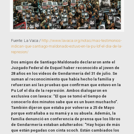
Fuente: La Vaca /
http://www.lavaca.org/notas/mas-testimonios-
indican-que-santiago-maldonado-estuvo-en-la-pu-lof-el-dia-de-la-
represion/
Dos amigos de Santiago Maldonado declararon ante el
Juzgado Federal de Esquel haber reconocido al joven de
28 años en los videos de Gendarmería del 31 de julio. Se
suman al reconocimiento que había hecho la familia y
refuerzan así las pruebas que confirman que estuvo en la
Pu Lof el día de la represión. Ambos dialogaron en
exclusiva con lavaca: “El que se tomó el tiempo de
conocerlo dos minutos sabe que es un buen muchacho”.
También dijeron que estaba por volverse a 25 de Mayo
porque extrañaba a su mamá y a su abuela. Además, la
familia denunció en conferencia de prensa que los libros
de Gendarmería estaban adulterados: “Hay hojas de más
que están pegadas con cinta scoch. Están cambiados los