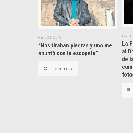
noviem
enero 24, 2018
La F
“Nos tiraban piedras y uno me
al D
apuntó con la escopeta”
de l
como
Leer más
foto