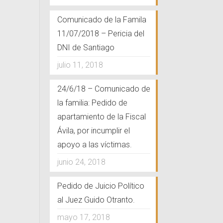
Comunicado de la Famila
11/07/2018 – Pericia del
DNI de Santiago
julio 11, 2018
24/6/18 – Comunicado de
iente, pronta e imparcial.
la familia: Pedido de
apartamiento de la Fiscal
a, el Gobierno y las fuerzas de seguridad
Ávila, por incumplir el
 el 1ro de Agosto de 2017 en el Pu Lof
apoyo a las víctimas.
Chubut, para saber que sucedió durante y
ezado por Gendarmería Nacional que tuvo
junio 24, 2018
rición y muerte de Santiago Maldonado.
Pedido de Juicio Político
al Juez Guido Otranto.
mayo 17, 2018