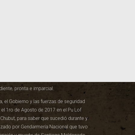
iente, pronta e imparcial.
a, el Gobierno y las fuerzas de seguridad
 el 1ro de Agosto de 2017 en el Pu Lof
Chubut, para saber que sucedió durante y
ezado por Gendarmería Nacional que tuvo