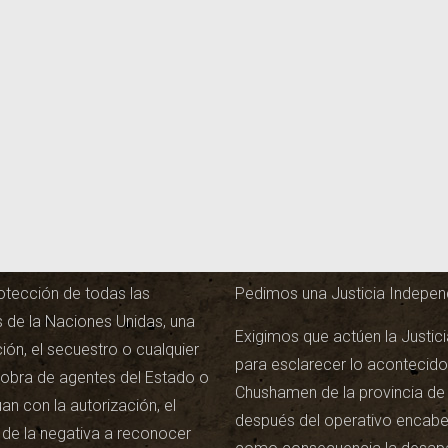
¿Qué pedimos?
otección de todas las
Pedimos una Justicia Independ
 de la Naciones Unidas, una
Exigimos que actúen la Justici
ión, el secuestro o cualquier
para esclarecer lo acontecido
n obra de agentes del Estado o
Chushamen de la provincia de 
n con la autorización, el
después del operativo encab
 de la negativa a reconocer