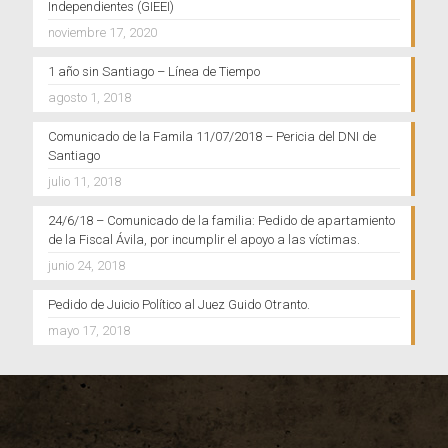
Independientes (GIEEI)
noviembre 17, 2020
1 año sin Santiago – Línea de Tiempo
agosto 1, 2018
Comunicado de la Famila 11/07/2018 – Pericia del DNI de
Santiago
julio 11, 2018
24/6/18 – Comunicado de la familia: Pedido de apartamiento
de la Fiscal Ávila, por incumplir el apoyo a las víctimas.
junio 24, 2018
Pedido de Juicio Político al Juez Guido Otranto.
mayo 17, 2018