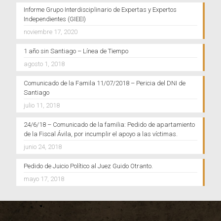
Informe Grupo Interdisciplinario de Expertas y Expertos
Independientes (GIEEI)
noviembre 17, 2020
1 año sin Santiago – Línea de Tiempo
agosto 1, 2018
Comunicado de la Famila 11/07/2018 – Pericia del DNI de
Santiago
julio 11, 2018
24/6/18 – Comunicado de la familia: Pedido de apartamiento
de la Fiscal Ávila, por incumplir el apoyo a las víctimas.
junio 24, 2018
Pedido de Juicio Político al Juez Guido Otranto.
mayo 17, 2018