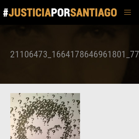
21106473_1664178646961801_7