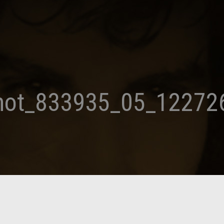
not_833935_05_12272