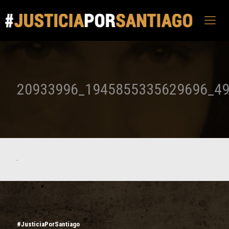
20933996_1945855335629696_4
#JusticiaPorSantiago